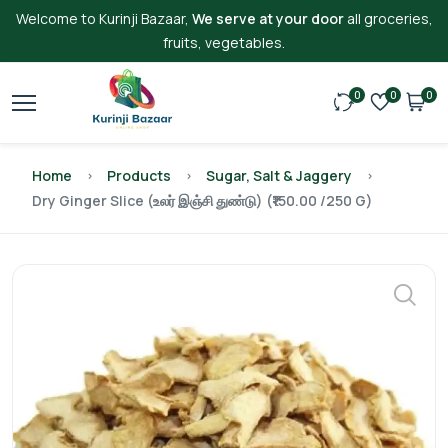
Welcome to Kurinji Bazaar,
We serve at your door
all groceries,
fruits, vegetables.
0
0
0
Home
Products
Sugar, Salt & Jaggery
Dry Ginger Slice (உலர் இஞ்சி துண்டு) (₹150.00 /250 G)