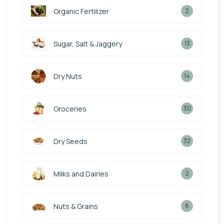
Organic Fertilizer
2
Sugar, Salt & Jaggery
13
Dry Nuts
14
Groceries
30
Dry Seeds
32
Milks and Dairies
2
Nuts & Grains
8