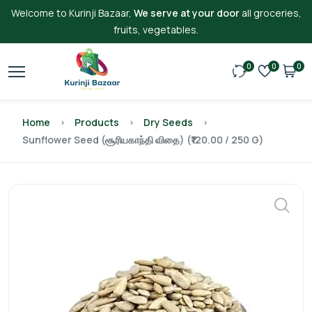
Welcome to Kurinji Bazaar,
We serve at your door
all groceries,
fruits, vegetables.
0
0
0
Home
Products
Dry Seeds
Sunflower Seed (சூரியகாந்தி விதை) (₹120.00 / 250 G)