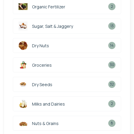
Organic Fertilizer
2
Sugar, Salt & Jaggery
13
Dry Nuts
14
Groceries
30
Dry Seeds
32
Milks and Dairies
2
Nuts & Grains
8